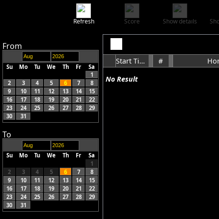
Refresh
Score
Show details
Sho
From
Start Time
#
Ho
Su
Mo
Tu
We
Th
Fr
Sa
1
No Result
2
3
4
5
6
7
8
9
10
11
12
13
14
15
16
17
18
19
20
21
22
23
24
25
26
27
28
29
30
31
To
Su
Mo
Tu
We
Th
Fr
Sa
1
2
3
4
5
6
7
8
9
10
11
12
13
14
15
16
17
18
19
20
21
22
23
24
25
26
27
28
29
30
31