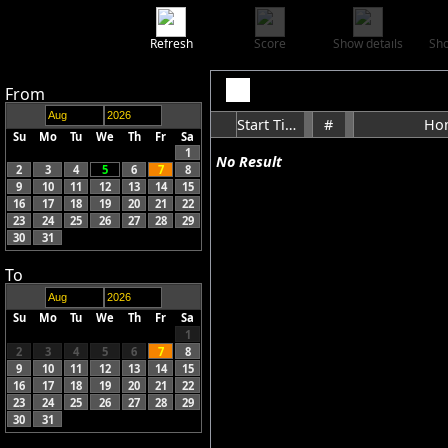
Refresh
Score
Show details
Sho
From
Start Time
#
Ho
Su
Mo
Tu
We
Th
Fr
Sa
1
No Result
2
3
4
5
6
7
8
9
10
11
12
13
14
15
16
17
18
19
20
21
22
23
24
25
26
27
28
29
30
31
To
Su
Mo
Tu
We
Th
Fr
Sa
1
2
3
4
5
6
7
8
9
10
11
12
13
14
15
16
17
18
19
20
21
22
23
24
25
26
27
28
29
30
31