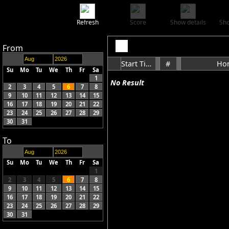
Refresh
Score
Show details
Sho
From
Start Time
#
Ho
Su
Mo
Tu
We
Th
Fr
Sa
1
No Result
2
3
4
5
6
7
8
9
10
11
12
13
14
15
16
17
18
19
20
21
22
23
24
25
26
27
28
29
30
31
To
Su
Mo
Tu
We
Th
Fr
Sa
1
2
3
4
5
6
7
8
9
10
11
12
13
14
15
16
17
18
19
20
21
22
23
24
25
26
27
28
29
30
31